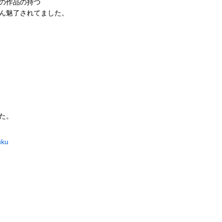
の作品の持つ
ん魅了されてました。
た。
uku