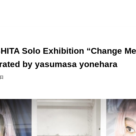
ITA Solo Exhibition “Change Me
ated by yasumasa yonehara
8日