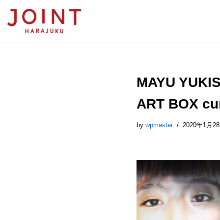
コ
ン
テ
ン
ツ
MAYU YUKISH
へ
ス
ART BOX cur
キ
ッ
プ
by
wpmaster
2020年1月2